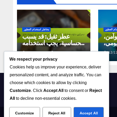
ام العطور
مخاطر استخدام العطور
آمن،
عطر ثقيل: قد يسبب
يومي،
حساسية، يجب استخدامه
مخاطر
بحذر، يناسب الأجواء الباردة
12/12/2025
LAYLA FARIS
12/1
We respect your privacy
Cookies help us improve your experience, deliver
personalized content, and analyze traffic. You can
choose which cookies to allow by clicking
jubailnet.com
Customize
. Click
Accept All
to consent or
Reject
All
to decline non-essential cookies.
Customize
Reject All
Accept All