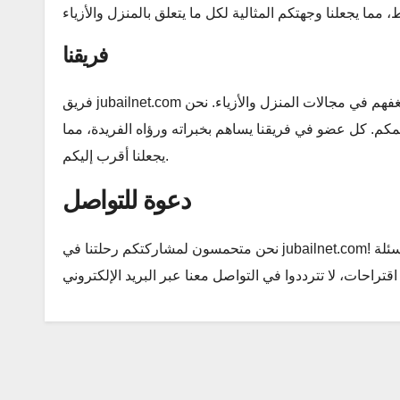
فريقنا
فريق jubailnet.com يتكون من مجموعة من المحترفين المبدعين الذين يشاركون شغفهم في مجالات المنزل والأزياء. نحن
همكم. كل عضو في فريقنا يساهم بخبراته ورؤاه الفريدة، مما
يجعلنا أقرب إليكم.
دعوة للتواصل
نحن متحمسون لمشاركتكم رحلتنا في jubailnet.com! ندعوكم لاستكشاف موقعنا والتفاعل معنا. إذا كان لديكم أي أسئلة