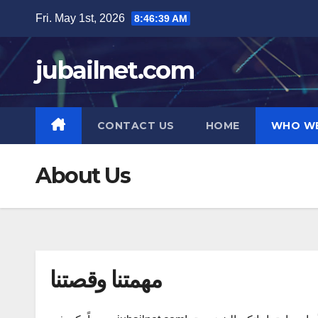
Skip
Fri. May 1st, 2026
8:46:40 AM
to
content
jubailnet.com
CONTACT US
HOME
WHO WE
About Us
مهمتنا وقصتنا