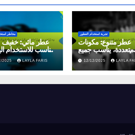
تجربة استخدام العطور
مخاطر استخد
عطر متنوع: مكونات
عطر مائي: خفيف و
متعددة، يناسب جميع
مناسب للاستخدام ال
الأذواق، يجذب الانتباه
يقلل من ال
2/2025
LAYLA FARIS
12/12/2025
LAYLA FA