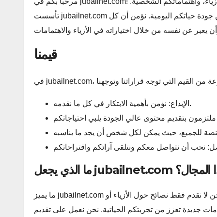
مرحباً بكم في jubailnet.com! نحن هنا لنقدم لكم تجربة فريدة تجمع بين عالم المنزل، والأزياء، واهتماماتكم الشخصية.
تأسست jubailnet.com من شغفنا بتوفير محتوى ملهم ومفيد يساعدكم في تحسين جودة حياتكم اليومية. نؤمن أن كل
قيمنا
الإبداع: نؤمن بأهمية الابتكار في كل ما نقدمه.
فريدة في هذا المجال؟
ما يميز jubailnet.com هو تركيزنا على تقديم محتوى متنوع يجمع بين الأناقة والراحة. نحن لا نقدم فقط نصائح حول الأزياء أو
مات جديدة تعزز من تجربتكم الحياتية. نحن نعمل على تقديم