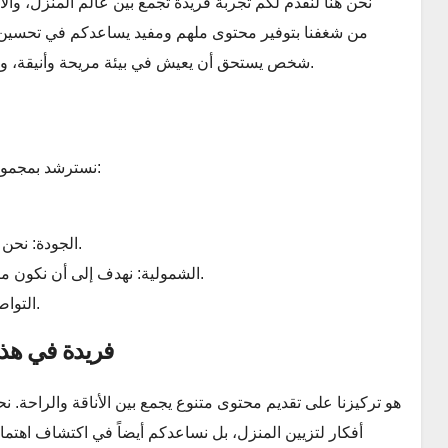
شخص يستحق أن يعيش في بيئة مريحة وأنيقة، وأن يعبر عن نفسه من خلال اختياراته في الأزياء والاهتمامات.
في jubailnet.com، نسترشد بمجموعة من القيم التي توجه قراراتنا وتوجهنا:
الجودة: نحن ملتزمون بتقديم محتوى عالي الجودة يلبي احتياجاتكم.
الشمولية: نهدف إلى أن نكون منصة للجميع، حيث يمكن لكل شخص أن يجد ما يناسبه.
التواصل: نحب أن نتواصل معكم ونتلقى آرائكم واقتراحاتكم.
ما الذي يجعل jubailnet.com 
أفكار لتزيين المنزل، بل نساعدكم أيضاً في اكتشاف اهتما